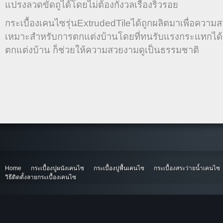
แปรงลวดขัดถูได้โดยไม่ต้องกังวลเรื่องริ้วรอย
กระเบื้องเคนไซรุ่นExtrudedTileได้ถูกผลิตมาเพื่อควา
เหมาะสำหรับการตกแต่งบ้านโดยที่ทนรับแรงกระแทกได้
ตกแต่งบ้าน ก็ช่วยให้ความสวยงามดูเป็นธรรมชาติ
Home
กระเบื้องปูผนังเคนไซ
กระเบื้องปูพื้นเคนไซ
กระเบื้องสระว่ายน้ำเคนไซ
วิธีติดตั้งลายกระเบื้องเคนไซ