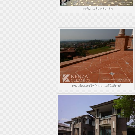
ยอดพิมาน ริเวอร์วอล์ค
กระเบื้องเคนไซกับสถานทีในอิตาลี